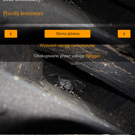
Prześlij komentarz
‹
›
Strona główna
Wyświetl wersję na komputer
Obsługiwane przez usługę
Blogger
.