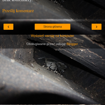
Prześlij komentarz
‹
›
Strona główna
Wyświetl wersję na komputer
Obsługiwane przez usługę
Blogger
.