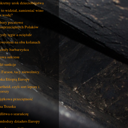
kretny urok dzieciobójstwa
 to widział, zamieniać wino
w wodę?
ory pocztowe
nieprzeciętnych Polaków
sły tęgie a ociężałe
owrotem na obu kolanach
czuły barbarzyńca
owa sukcesu
kt sankcje
i Faraon, tacy niewolnicy
ska Etiopią Europy
rtheid, czyli sort lepszy i
gorszy
ątkowa przeciętność
a Trzaska
litwa o szarańczę
młodszy dziaders Europy