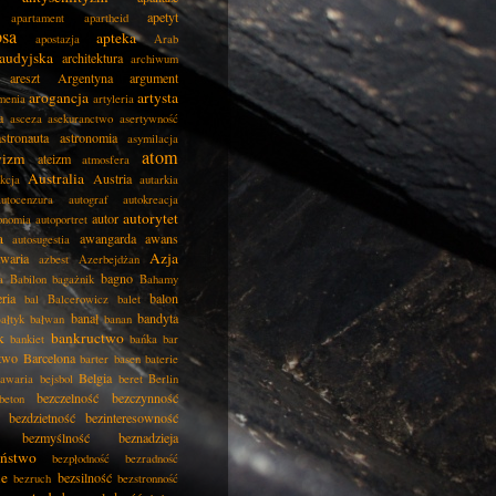
apetyt
apartament
apartheid
psa
apteka
apostazja
Arab
audyjska
architektura
archiwum
areszt
Argentyna
argument
arogancja
artysta
menia
artyleria
a
asceza
asekuranctwo
asertywność
astronauta
astronomia
asymilacja
atom
wizm
ateizm
atmosfera
Australia
Austria
kcja
autarkia
autocenzura
autograf
autokreacja
autorytet
autor
onomia
autoportret
a
awangarda
awans
autosugestia
Azja
awaria
azbest
Azerbejdżan
bagno
a
Babilon
bagażnik
Bahamy
eria
balon
bal
Balcerowicz
balet
banał
bandyta
ałtyk
bałwan
banan
k
bankructwo
bankiet
bańka
bar
two
Barcelona
barter
basen
baterie
Belgia
awaria
bejsbol
beret
Berlin
bezczelność
bezczynność
beton
bezdzietność
bezinteresowność
bezmyślność
beznadzieja
eństwo
bezpłodność
bezradność
ie
bezsilność
bezruch
bezstronność