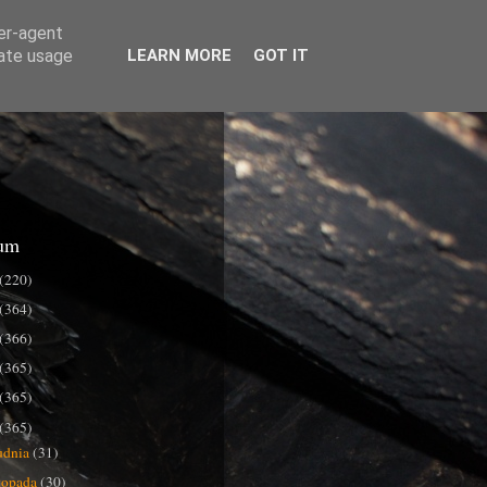
ser-agent
rate usage
LEARN MORE
GOT IT
um
(220)
(364)
(366)
(365)
(365)
(365)
udnia
(31)
stopada
(30)