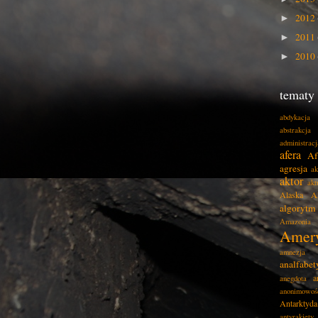
2012
►
2011
►
2010
►
tematy
abdykacja
abstrakcja
administracj
afera
Af
agresja
ak
aktor
akt
Alaska
A
algorytm
Amazonia
Amer
amnezja
analfabe
a
anegdota
anonimowoś
Antarktyda
antyrakiety