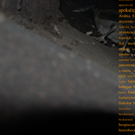
aparatczyk
apokali
Arabia S
arcydzieło
Arktyka
Ar
arystokracj
aspiracje
ata
atak
atrakcje
au
autobus
automat
aut
autostrad
awantura
azyl
babci
bakt
bajka
bałagan
B
ban
banita
barbarzyńs
Batkobal
B
bestseller
bezduszność
bezkarność
bezpiecz
bezroboc