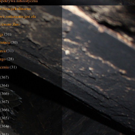
spektywa nihilistyczna
ilizacja kulinarna
ra zmiana nie jest zła
ikwent Zero
ja
(31)
ietnia
(30)
rca
(31)
tego
(28)
ycznia
(31)
(367)
(364)
(366)
(367)
(366)
(365)
(364)
(363)