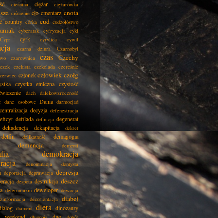
ść
ciężar
cieśnina
ciężarówka
isza
cnota
cło
cmentarz
ciśnienie
cud
ć
country
córka
cudzołóstwo
aniak
cyberatak
cyfryzacja
cykl
cyrk
Cypr
cyrylica
cywil
acja
czarna dziura
Czarnobyl
czas
Czechy
two
czarownica
czek
czekista
czekolada
czereśnie
człowiek
czołg
członek
zerwiec
ystka
czystka etniczna
czystość
ćwiczenie
dach
dalekowzroczność
Dania
e
dane osobowe
darmozjad
centralizacja
decyzja
defenestracja
eficyt
defilada
degenerat
definicja
dekadencja
dekapitacja
dekret
delfin
demagogia
delikatność
demencja
dementi
fia
demokracja
racja
denominacja
dentysta
depresja
a
deportacja
deprawacja
deszcz
eracja
destrukcja
despota
ja
deweloper
determinizm
dewocja
diabeł
zinformacja
dezorientacja
dieta
dialog
dinozaury
diament
i weekend
dno
długopis
dobór