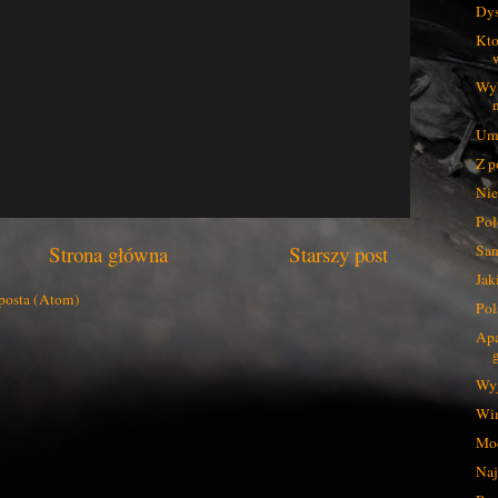
Dys
Kto
Wyb
Umy
Z p
Nie
Poł
Strona główna
Starszy post
San
Jak
posta (Atom)
Pol
Apa
Wyj
Win
Mod
Naj