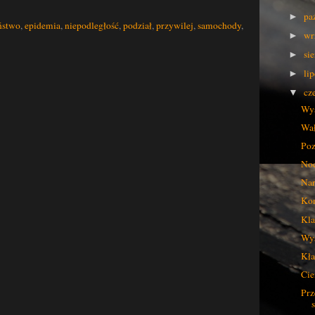
pa
►
ństwo
,
epidemia
,
niepodległość
,
podział
,
przywilej
,
samochody
,
wr
►
si
►
li
►
cz
▼
Wys
Wał
Poz
Noc
Nar
Kon
Kla
Wys
Kła
Cie
Prz