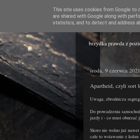
This site uses cookies from Google to de
are shared with Google along with perfo
Miast
statistics, and to detect and address a
brzydka prawda z poz
środa, 9 czerwca 202
Apartheid, czyli sort 
Uwaga, zbrodnicza segreg
Do prowadzenia samochodó
jazdy i - co musi oburzać 
Skoro nie wolno już nawet
całe to wstawanie z kolan 