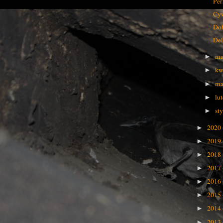
Per
Cyw
Dob
Del
ma
►
kw
►
ma
►
lu
►
st
►
2020
►
2019
►
2018
►
2017
►
2016
►
2015
►
2014
►
2013
►