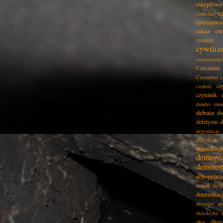
cierpliwo
c
cinkciarz
codziennoś
cw
cukier
cynizm
cywiliz
czarnowidz
Czeczenia
Czernobyl
c
cz
czułość
czytelnik
dandys
dan
debata
de
defetyzm
d
degradacja
delegacja
demaskacja
demogra
demonst
depopulacj
desp
desant
determinac
dezerter
de
dialektyka
dług
dług