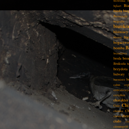
beztroska
Bia
bękart
bieda
bie
Bieszczady
biografia
biurokra
bliźniacy
błą
błazen
bogactwo
B
bomba
braterstwo
bro
broda
Bruksela
b
brzydota
bulwary
b
burmistrz
całun
ceg
centralizacj
certyfikat
charakter
Chi
Chile
Ch
choinka
chrz
chrust
ciało
ci
ciemnogród