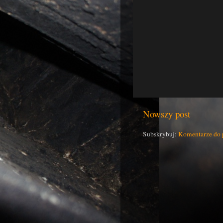
Nowszy post
Subskrybuj:
Komentarze do 