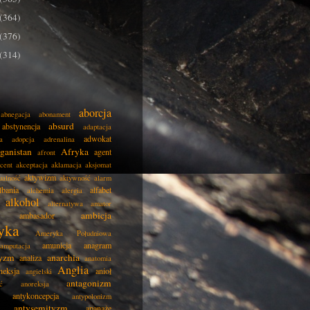
(364)
(376)
(314)
aborcja
abnegacja
abonament
absurd
abstynencja
adaptacja
adwokat
a
adopcja
adrenalina
ganistan
Afryka
agent
afront
cent
akceptacja
aklamacja
aksjomat
aktywizm
ualność
aktywność
alarm
lbania
alfabet
alchemia
alergia
alkohol
alternatywa
amator
ambicja
ambasador
yka
Ameryka Południowa
amunicja
anagram
amputacja
tyzm
anarchia
analiza
anatomia
Anglia
neksja
anioł
angielski
antagonizm
ć
anoreksja
antykoncepcja
antypolonizm
antysemityzm
apanaże