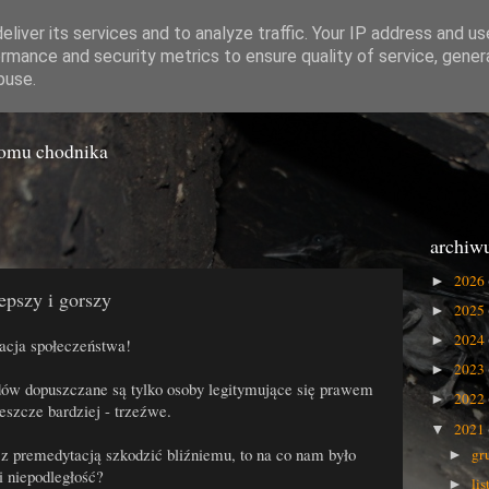
liver its services and to analyze traffic. Your IP address and u
rmance and security metrics to ensure quality of service, gene
o Gówna
buse.
iomu chodnika
1
archiw
2026
►
lepszy i gorszy
2025
►
2024
►
acja społeczeństwa!
2023
►
w dopuszczane są tylko osoby legitymujące się prawem
2022
►
jeszcze bardziej - trzeźwe.
2021
▼
 z premedytacją szkodzić bliźniemu, to na co nam było
gr
►
i niepodległość?
li
►