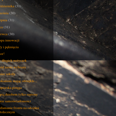
ździernika
(31)
ześnia
(30)
erpnia
(31)
pca
(31)
erwca
(30)
pa innowacji
y i pęknięcia
or!
 długich nożyczek
ód zaiste wybrany
iec szkoły
skaniem mając obrzękłe...
piarska potęga
pią dziobem tylko szpiony
nie samoświadomości
ełamanie frontu na odcinku
stołecznym