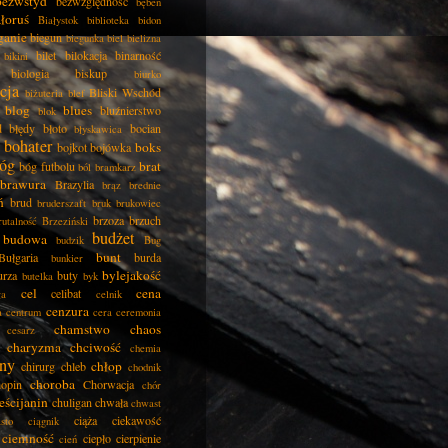
bezwstyd
bezwzględność
bęben
łoruś
Białystok
biblioteka
bidon
ganie
biegun
biegunka
biel
bielizna
bilet
bilokacja
binarność
bikini
biologia
biskup
biurko
cja
Bliski Wschód
biżuteria
blef
blog
blues
bluźnierstwo
blok
d
błędy
błoto
bocian
błyskawica
bohater
boks
bojkot
bojówka
óg
brat
bóg futbolu
ból
bramkarz
brawura
Brazylia
brąz
brednie
ń
brud
bruderszaft
bruk
brukowiec
brzoza
brzuch
rutalność
Brzeziński
budżet
budowa
budzik
Bug
bunt
Bułgaria
burda
bunkier
bylejakość
urza
buty
butelka
byk
cel
cena
celibat
ła
celnik
cenzura
a
centrum
cera
ceremonia
chamstwo
chaos
cesarz
charyzma
chciwość
chemia
ny
chłop
chirurg
chleb
chodnik
choroba
opin
Chorwacja
chór
eścijanin
chuligan
chwała
chwast
ciąża
ciekawość
asto
ciągnik
ciemność
ciepło
cierpienie
cień