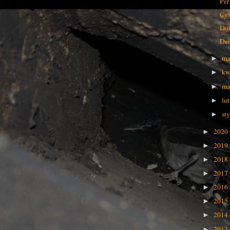
Per
Cyw
Dob
Del
ma
►
kw
►
ma
►
lu
►
st
►
2020
►
2019
►
2018
►
2017
►
2016
►
2015
►
2014
►
2013
►