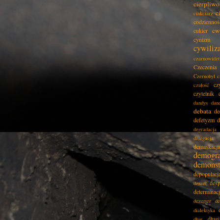
cierpliwo
c
cinkciarz
codziennoś
cw
cukier
cynizm
cywiliz
czarnowidz
Czeczenia
Czernobyl
c
cz
czułość
czytelnik
dandys
dan
debata
de
defetyzm
d
degradacja
delegacja
demaskacja
demogra
demonst
depopulacj
desp
desant
determinac
dezerter
de
dialektyka
dług
dług