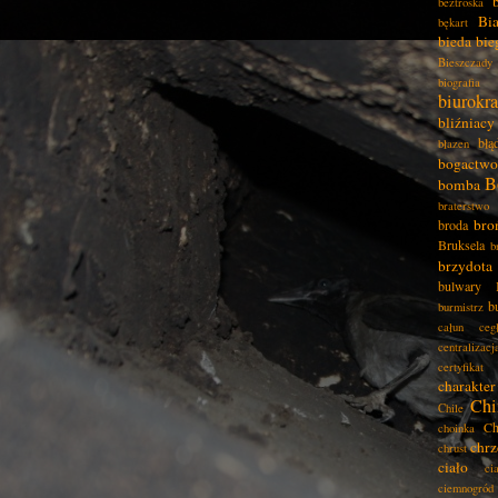
beztroska
Bia
bękart
bieda
bie
Bieszczady
biografia
biurokra
bliźniacy
błą
błazen
bogactwo
B
bomba
braterstwo
bro
broda
Bruksela
b
brzydota
bulwary
b
burmistrz
całun
ceg
centralizacj
certyfikat
charakter
Chi
Chile
Ch
choinka
chrz
chrust
ciało
ci
ciemnogród