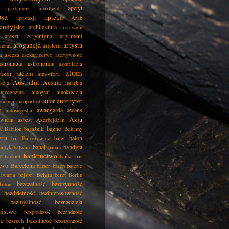
apetyt
apartament
apartheid
psa
apteka
apostazja
Arab
audyjska
architektura
archiwum
areszt
Argentyna
argument
arogancja
artysta
menia
artyleria
a
asceza
asekuranctwo
asertywność
astronauta
astronomia
asymilacja
atom
wizm
ateizm
atmosfera
Australia
Austria
kcja
autarkia
autocenzura
autograf
autokreacja
autorytet
autor
onomia
autoportret
a
awangarda
awans
autosugestia
Azja
awaria
azbest
Azerbejdżan
bagno
a
Babilon
bagażnik
Bahamy
eria
balon
bal
Balcerowicz
balet
banał
bandyta
ałtyk
bałwan
banan
k
bankructwo
bankiet
bańka
bar
two
Barcelona
barter
basen
baterie
Belgia
awaria
bejsbol
beret
Berlin
bezczelność
bezczynność
beton
bezdzietność
bezinteresowność
bezmyślność
beznadzieja
eństwo
bezpłodność
bezradność
ie
bezsilność
bezruch
bezstronność