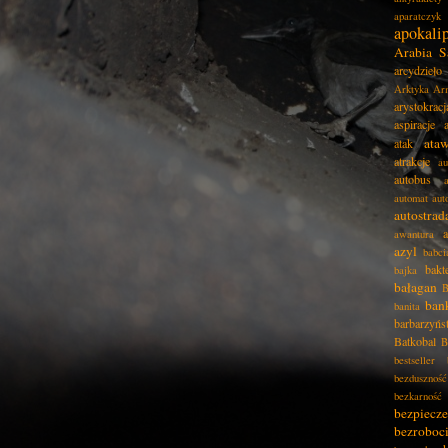
aparatczyk
apokali
Arabia S
arcydzieło
Arktyka
Ar
arystokracj
aspiracje
ata
atak
atrakcje
au
autobus
automat
aut
autostrad
awantura
azyl
babci
bakt
bajka
bałagan
B
ban
banita
barbarzyńs
Batkobal
B
bestseller
bezduszność
bezkarność
bezpiecz
bezroboc