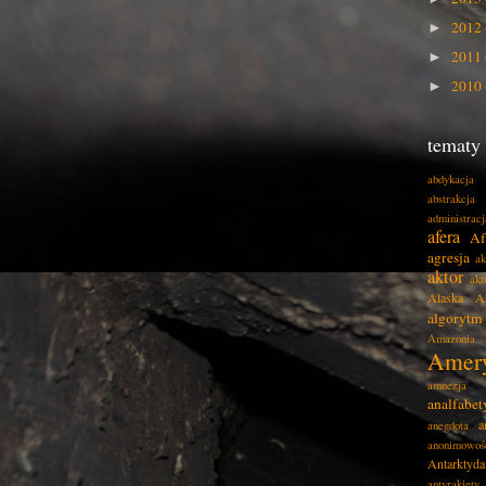
2012
►
2011
►
2010
►
tematy
abdykacja
abstrakcja
administracj
afera
Af
agresja
ak
aktor
akt
Alaska
A
algorytm
Amazonia
Amer
amnezja
analfabe
a
anegdota
anonimowoś
Antarktyda
antyrakiety