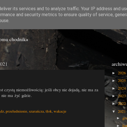
liver its services and to analyze traffic. Your IP address and u
rmance and security metrics to ensure quality of service, gene
o Gówna
buse.
iomu chodnika
2021
archiw
2026
►
2025
►
2024
►
est czystą niemożliwością: jeśli obcy nie dojadą, nie ma za
, nie ma żyć gdzie.
2023
►
2022
►
ądz
,
przeludnienie
,
szarańcza
,
tłok
,
wakacje
2021
▼
gr
►
li
►