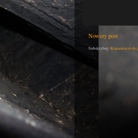
Nowszy post
Subskrybuj:
Komentarze do 