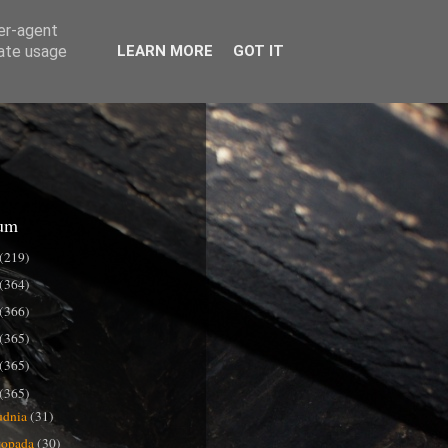
ser-agent
rate usage
LEARN MORE
GOT IT
um
(219)
(364)
(366)
(365)
(365)
(365)
udnia
(31)
stopada
(30)