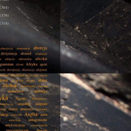
(364)
(376)
(314)
aborcja
abnegacja
abonament
absurd
abstynencja
adaptacja
adwokat
a
adopcja
adrenalina
ganistan
Afryka
agent
afront
cent
akceptacja
aklamacja
aksjomat
aktywizm
ualność
aktywność
alarm
lbania
alfabet
alchemia
alergia
alkohol
alternatywa
amator
ambicja
ambasador
yka
Ameryka Południowa
amunicja
anagram
amputacja
tyzm
anarchia
analiza
anatomia
Anglia
neksja
anioł
angielski
antagonizm
ć
anoreksja
antykoncepcja
antypolonizm
antysemityzm
apanaże