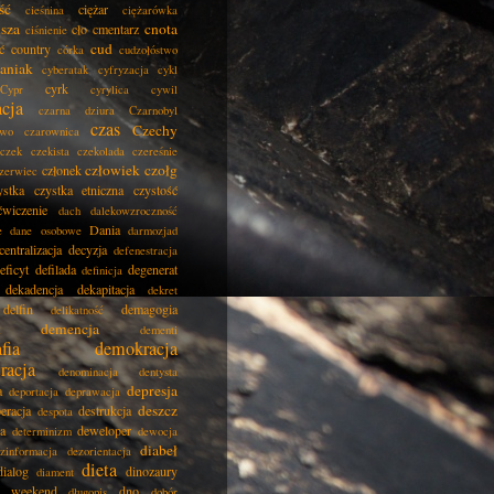
ść
ciężar
cieśnina
ciężarówka
isza
cnota
cło
cmentarz
ciśnienie
cud
ć
country
córka
cudzołóstwo
aniak
cyberatak
cyfryzacja
cykl
cyrk
Cypr
cyrylica
cywil
acja
czarna dziura
Czarnobyl
czas
Czechy
two
czarownica
czek
czekista
czekolada
czereśnie
człowiek
czołg
członek
zerwiec
ystka
czystka etniczna
czystość
ćwiczenie
dach
dalekowzroczność
Dania
e
dane osobowe
darmozjad
centralizacja
decyzja
defenestracja
eficyt
defilada
degenerat
definicja
dekadencja
dekapitacja
dekret
delfin
demagogia
delikatność
demencja
dementi
fia
demokracja
racja
denominacja
dentysta
depresja
a
deportacja
deprawacja
deszcz
eracja
destrukcja
despota
ja
deweloper
determinizm
dewocja
diabeł
zinformacja
dezorientacja
dieta
dialog
dinozaury
diament
i weekend
dno
długopis
dobór