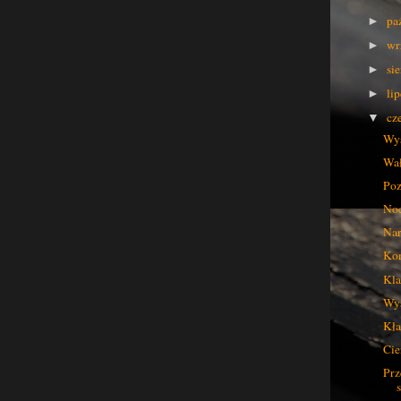
pa
►
wr
►
si
►
li
►
cz
▼
Wys
Wał
Poz
Noc
Nar
Kon
Kla
Wys
Kła
Cie
Prz