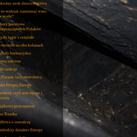
kretny urok dzieciobójstwa
 to widział, zamieniać wino
w wodę?
ory pocztowe
nieprzeciętnych Polaków
sły tęgie a ociężałe
owrotem na obu kolanach
czuły barbarzyńca
owa sukcesu
kt sankcje
i Faraon, tacy niewolnicy
ska Etiopią Europy
rtheid, czyli sort lepszy i
gorszy
ątkowa przeciętność
a Trzaska
litwa o szarańczę
młodszy dziaders Europy