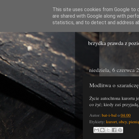
This site uses cookies from Google to de
are shared with Google along with perfo
Miast
statistics, and to detect and address a
brzydka prawda z poz
niedziela, 6 czerwca 
Modlitwa o szarańczę
Życie autochtona kurortu j
co żyć; kiedy zaś przyjadą
Autor:
bat-i-bal
o
04:00
Etykiety:
kurort
,
obcy
,
pieni