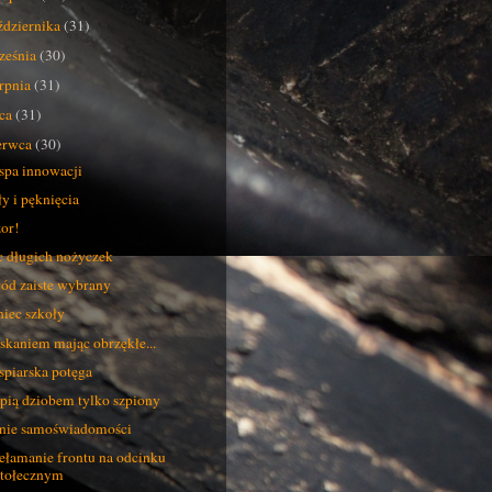
ździernika
(31)
ześnia
(30)
erpnia
(31)
pca
(31)
erwca
(30)
pa innowacji
y i pęknięcia
or!
 długich nożyczek
ód zaiste wybrany
iec szkoły
skaniem mając obrzękłe...
piarska potęga
pią dziobem tylko szpiony
nie samoświadomości
ełamanie frontu na odcinku
stołecznym