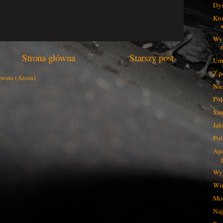
Dys
Kto
Wyb
Strona główna
Starszy post
Umy
Z p
posta (Atom)
Nie
Poł
San
Jak
Pol
Apa
Wyj
Win
Mod
Naj