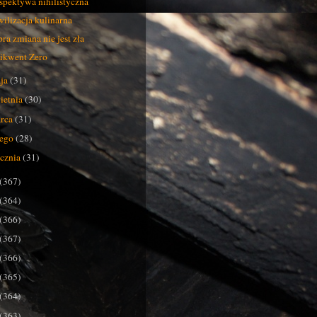
spektywa nihilistyczna
ilizacja kulinarna
ra zmiana nie jest zła
ikwent Zero
ja
(31)
ietnia
(30)
rca
(31)
tego
(28)
ycznia
(31)
(367)
(364)
(366)
(367)
(366)
(365)
(364)
(363)