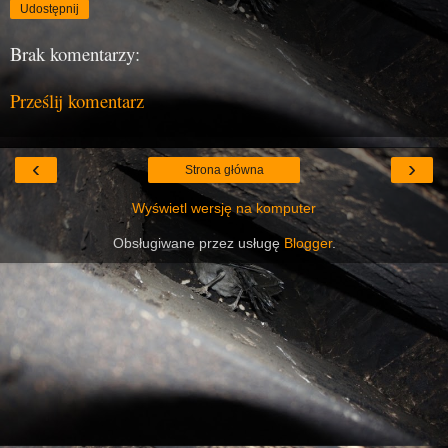
Udostępnij
Brak komentarzy:
Prześlij komentarz
‹
›
Strona główna
Wyświetl wersję na komputer
Obsługiwane przez usługę
Blogger
.