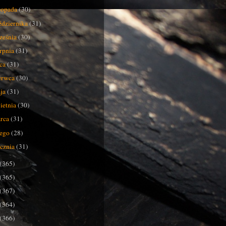
stopada
(30)
ździernika
(31)
ześnia
(30)
erpnia
(31)
pca
(31)
erwca
(30)
ja
(31)
ietnia
(30)
rca
(31)
tego
(28)
ycznia
(31)
(365)
(365)
(367)
(364)
(366)