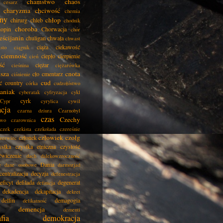
chamstwo
chaos
cesarz
charyzma
chciwość
chemia
ny
chłop
chirurg
chleb
chodnik
choroba
opin
Chorwacja
chór
eścijanin
chuligan
chwała
chwast
ciąża
ciekawość
asto
ciągnik
ciemność
ciepło
cierpienie
cień
ść
ciężar
cieśnina
ciężarówka
isza
cnota
cło
cmentarz
ciśnienie
cud
ć
country
córka
cudzołóstwo
aniak
cyberatak
cyfryzacja
cykl
cyrk
Cypr
cyrylica
cywil
acja
czarna dziura
Czarnobyl
czas
Czechy
two
czarownica
czek
czekista
czekolada
czereśnie
człowiek
czołg
członek
zerwiec
ystka
czystka etniczna
czystość
ćwiczenie
dach
dalekowzroczność
Dania
e
dane osobowe
darmozjad
centralizacja
decyzja
defenestracja
eficyt
defilada
degenerat
definicja
dekadencja
dekapitacja
dekret
delfin
demagogia
delikatność
demencja
dementi
fia
demokracja