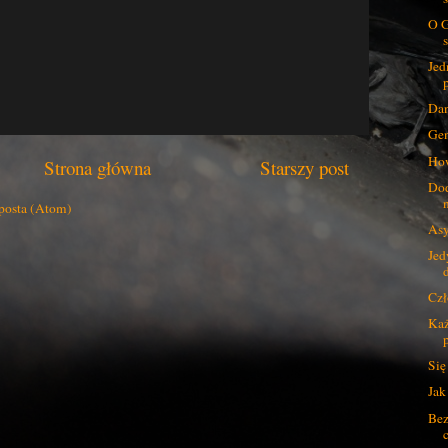
O G
Jed
Dan
Gen
How
Strona główna
Starszy post
Dod
posta (Atom)
Asy
Jed
Cz
Każ
Się
Jak
Bez