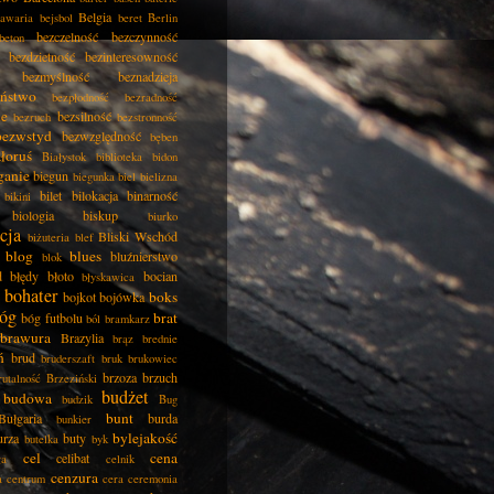
Belgia
awaria
bejsbol
beret
Berlin
bezczelność
bezczynność
beton
bezdzietność
bezinteresowność
bezmyślność
beznadzieja
eństwo
bezpłodność
bezradność
ie
bezsilność
bezruch
bezstronność
bezwstyd
bezwzględność
bęben
łoruś
Białystok
biblioteka
bidon
ganie
biegun
biegunka
biel
bielizna
bilet
bilokacja
binarność
bikini
biologia
biskup
biurko
cja
Bliski Wschód
biżuteria
blef
blog
blues
bluźnierstwo
blok
d
błędy
błoto
bocian
błyskawica
bohater
boks
bojkot
bojówka
óg
brat
bóg futbolu
ból
bramkarz
brawura
Brazylia
brąz
brednie
ń
brud
bruderszaft
bruk
brukowiec
brzoza
brzuch
rutalność
Brzeziński
budżet
budowa
budzik
Bug
bunt
Bułgaria
burda
bunkier
bylejakość
urza
buty
butelka
byk
cel
cena
celibat
ła
celnik
cenzura
a
centrum
cera
ceremonia