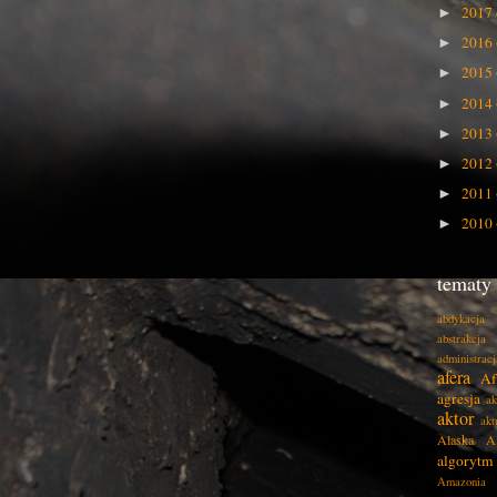
2017
►
2016
►
2015
►
2014
►
2013
►
2012
►
2011
►
2010
►
tematy
abdykacja
abstrakcja
administracj
afera
Af
agresja
ak
aktor
akt
Alaska
A
algorytm
Amazonia