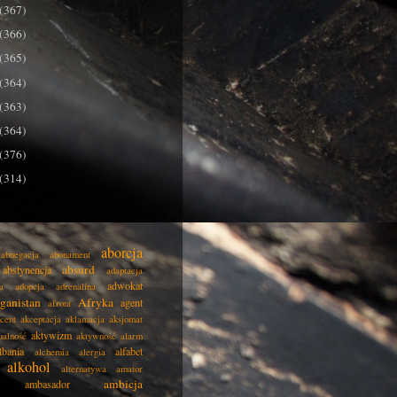
(367)
(366)
(365)
(364)
(363)
(364)
(376)
(314)
aborcja
abnegacja
abonament
absurd
abstynencja
adaptacja
adwokat
a
adopcja
adrenalina
ganistan
Afryka
agent
afront
cent
akceptacja
aklamacja
aksjomat
aktywizm
ualność
aktywność
alarm
lbania
alfabet
alchemia
alergia
alkohol
alternatywa
amator
ambicja
ambasador