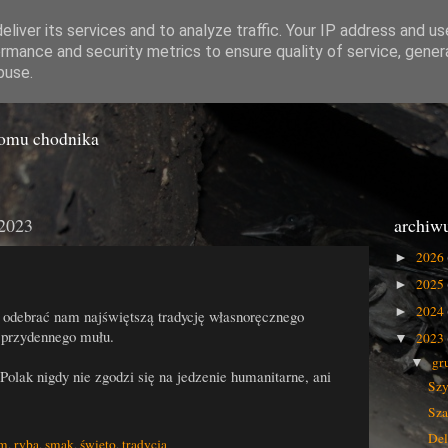
liver its services and to analyze traffic. Your IP address and u
rmance and security metrics to ensure quality of service, gene
o Gówna
buse.
iomu chodnika
 2023
archiw
2026
►
2025
►
2024
►
ą odebrać nam najświętszą tradycję własnoręcznego
 przydennego mułu.
2023
▼
gr
▼
olak nigdy nie zgodzi się na jedzenie humanitarne, ani
Szy
Sza
Del
zm
,
ryba
,
smak
,
święto
,
tradycja