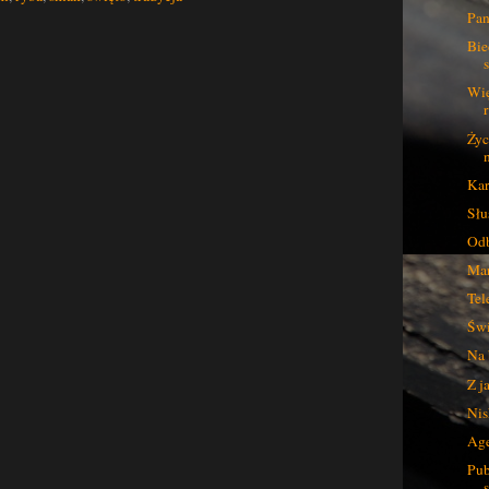
Pan
Bie
Wię
Życ
Kar
Słu
Odb
Mar
Tel
Świ
Na 
Z j
Nis
Age
Pub