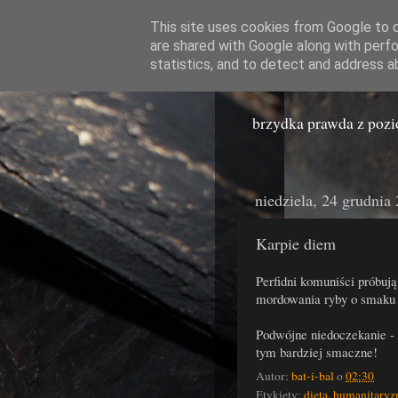
This site uses cookies from Google to de
are shared with Google along with perfo
Miast
statistics, and to detect and address a
brzydka prawda z poz
niedziela, 24 grudnia
Karpie diem
Perfidni komuniści próbuj
mordowania ryby o smaku
Podwójne niedoczekanie - P
tym bardziej smaczne!
Autor:
bat-i-bal
o
02:30
Etykiety:
dieta
,
humanitary