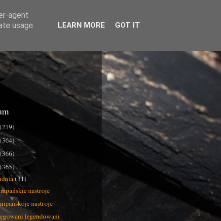
ser-agent
rate usage
LEARN MORE
GOT IT
um
(219)
(364)
(366)
(365)
udnia
(31)
mpańskie nastroje
mpanskoje nastroje
egowani legendowani