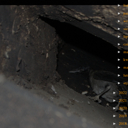
li
►
pa
►
wr
►
si
►
li
►
cz
►
ma
►
kw
►
ma
►
lu
►
st
►
2022
►
2021
►
2020
►
2019
►
2018
►