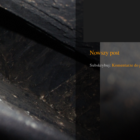
Nowszy post
Subskrybuj:
Komentarze do 