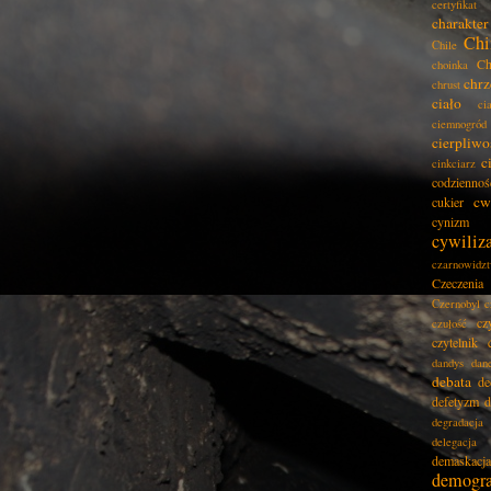
certyfikat
charakter
Chi
Chile
Ch
choinka
chrz
chrust
ciało
ci
ciemnogród
cierpliwo
c
cinkciarz
codziennoś
cw
cukier
cynizm
cywiliz
czarnowidz
Czeczenia
Czernobyl
c
cz
czułość
czytelnik
dandys
dan
debata
de
defetyzm
d
degradacja
delegacja
demaskacja
demogra