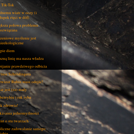
 Tik-Tok
dnemu wiatr w oczy (i
słupek rtęci w dół)
ksza połowa problemu
rozwiązana
zeniowe myślenie jest
nieekologiczne
pie diem
szną linię ma nasza władza
ijanie prawdziwego odbicia
iusz Schrödingera
ewizor Rubin musi odejść!
at jest (za) mały
bezrybiu i rak ryba
ak zdrowia!
ka cena jednomyślności
nt o stu twarzach
liczne zadowalanie samego
siebie