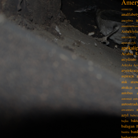
Amer
amnezja
analfabe
a
anegdota
anonimowoś
Antarktyda
antyrakiety
aparatczyk
apokali
Arabia S
arcydzieło
Arktyka
Ar
arystokracj
aspiracje
ata
atak
atrakcje
au
autobus
automat
aut
autostrad
awantura
azyl
babci
bakt
bajka
bałagan
B
ban
banita
barbarzyńs