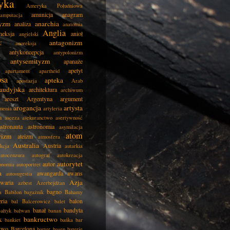
yka
Ameryka Południowa
amunicja
anagram
amputacja
tyzm
anarchia
analiza
anatomia
Anglia
neksja
anioł
angielski
antagonizm
ć
anoreksja
antykoncepcja
antypolonizm
antysemityzm
apanaże
apetyt
apartament
apartheid
psa
apteka
apostazja
Arab
audyjska
architektura
archiwum
areszt
Argentyna
argument
arogancja
artysta
menia
artyleria
a
asceza
asekuranctwo
asertywność
astronauta
astronomia
asymilacja
atom
wizm
ateizm
atmosfera
Australia
Austria
kcja
autarkia
autocenzura
autograf
autokreacja
autorytet
autor
onomia
autoportret
a
awangarda
awans
autosugestia
Azja
awaria
azbest
Azerbejdżan
bagno
a
Babilon
bagażnik
Bahamy
eria
balon
bal
Balcerowicz
balet
banał
bandyta
ałtyk
bałwan
banan
k
bankructwo
bankiet
bańka
bar
two
Barcelona
barter
basen
baterie