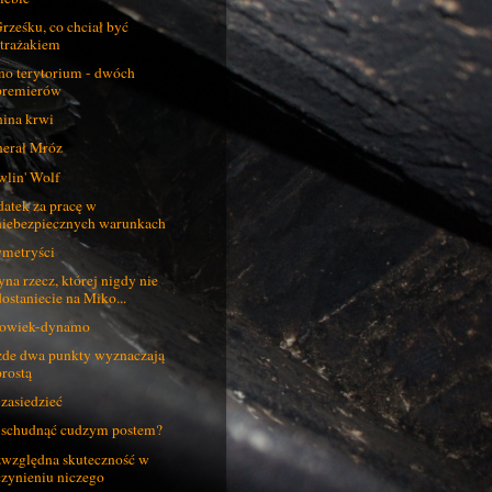
rześku, co chciał być
strażakiem
no terytorium - dwóch
premierów
ina krwi
erał Mróz
lin' Wolf
atek za pracę w
niebezpiecznych warunkach
metryści
yna rzecz, której nigdy nie
dostaniecie na Miko...
łowiek-dynamo
de dwa punkty wyznaczają
prostą
 zasiedzieć
 schudnąć cudzym postem?
względna skuteczność w
czynieniu niczego