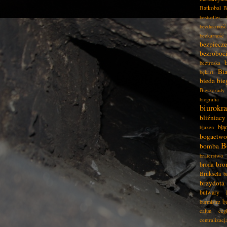
Batkobal
B
bestseller
bezduszność
bezkarność
bezpiecz
bezroboc
beztroska
Bia
bękart
bieda
bie
Bieszczady
biografia
biurokra
bliźniacy
błą
błazen
bogactwo
B
bomba
braterstwo
bro
broda
Bruksela
b
brzydota
bulwary
b
burmistrz
całun
ceg
centralizacj