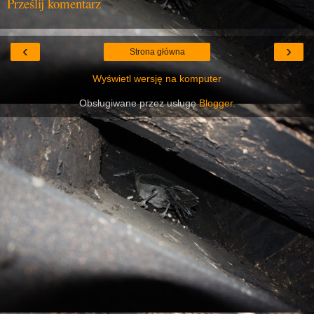
Prześlij komentarz
‹
›
Strona główna
Wyświetl wersję na komputer
Obsługiwane przez usługę
Blogger
.