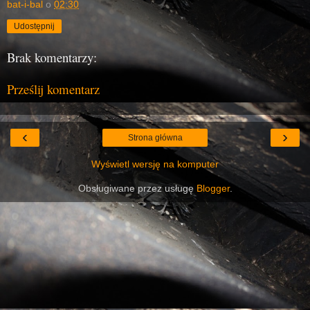
bat-i-bal
o
02:30
Udostępnij
Brak komentarzy:
Prześlij komentarz
‹
›
Strona główna
Wyświetl wersję na komputer
Obsługiwane przez usługę
Blogger
.